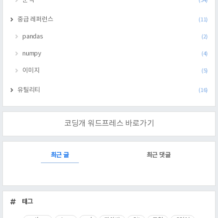
분석
(54)
중급 레퍼런스
(11)
pandas
(2)
numpy
(4)
이미지
(5)
유틸리티
(16)
코딩개 워드프레스 바로가기
RECENTLY
최근 글
최근 댓글
최
근
태그
글