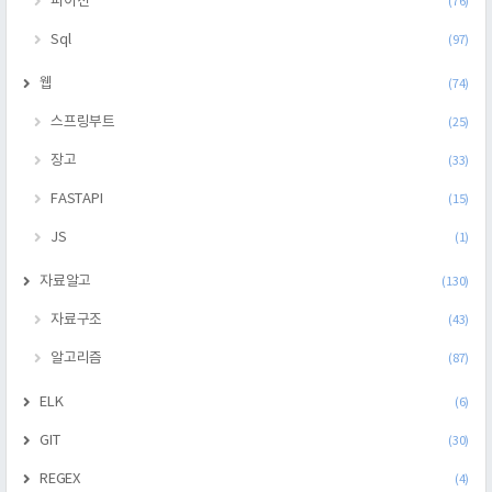
파이선
(76)
Sql
(97)
웹
(74)
스프링부트
(25)
장고
(33)
FASTAPI
(15)
JS
(1)
자료알고
(130)
자료구조
(43)
알고리즘
(87)
ELK
(6)
GIT
(30)
REGEX
(4)