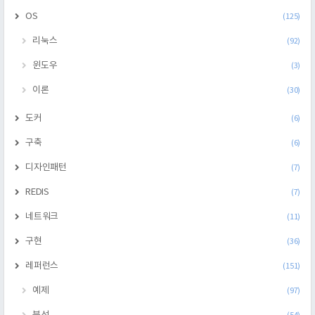
OS
(125)
리눅스
(92)
윈도우
(3)
이론
(30)
도커
(6)
구축
(6)
디자인패턴
(7)
REDIS
(7)
네트워크
(11)
구현
(36)
레퍼런스
(151)
예제
(97)