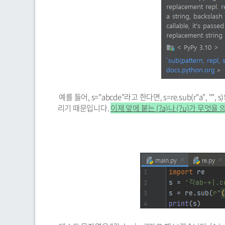
예를 들어, s="abcde"라고 한다면, s=re.sub(r"a", 
리기 때문입니다.
이제 앞에 붙는 (?a)나 (?u)가 무엇