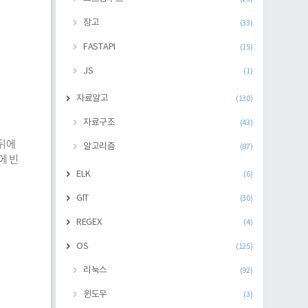
장고
(33)
FASTAPI
(15)
JS
(1)
자료알고
(130)
자료구조
(43)
 뒤에
알고리즘
(87)
에 빈
ELK
(6)
GIT
(30)
REGEX
(4)
OS
(125)
리눅스
(92)
윈도우
(3)