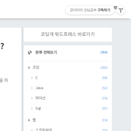
강아지의 코딩공부
구독하기
코딩개 워드프레스 바로가기
?
CATEGORY
분류 전체보기
(904)
코딩
(283)
C
(58)
을 하
Java
(52)
파이선
(76)
Sql
(97)
웹
(74)
스프링부트
(25)