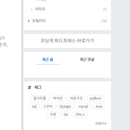
이미지
(5)
유틸리티
(16)
거가
코딩개 워드프레스 바로가기
숫자,
RECENTLY
최근 글
최근 댓글
최
근
태그
글
알고리즘
파이썬
자료구조
python
sql
C언어
Django
mysql
Java
구현
Git
리눅스
더보기+