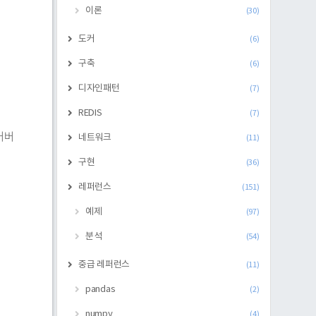
이론
(30)
도커
(6)
구축
(6)
디자인패턴
(7)
REDIS
(7)
되어버
네트워크
(11)
구현
(36)
레퍼런스
(151)
예제
(97)
분석
(54)
중급 레퍼런스
(11)
pandas
(2)
numpy
(4)