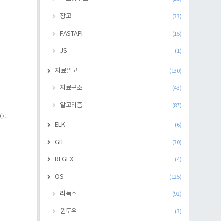
장고
(33)
FASTAPI
(15)
JS
(1)
자료알고
(130)
자료구조
(43)
알고리즘
(87)
아야
ELK
(6)
GIT
(30)
REGEX
(4)
OS
(125)
리눅스
(92)
윈도우
(3)