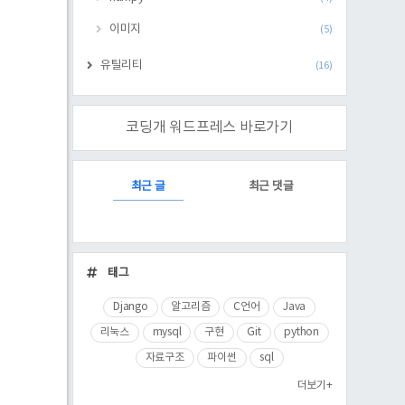
이미지
(5)
유틸리티
(16)
코딩개 워드프레스 바로가기
RECENTLY
최근 글
최근 댓글
최
근
태그
글
Django
알고리즘
C언어
Java
리눅스
mysql
구현
Git
python
자료구조
파이썬
sql
더보기+