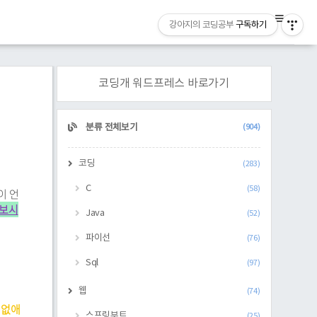
강아지의 코딩공부
구독하기
코딩개 워드프레스 바로가기
CATEGORY
분류 전체보기
(904)
코딩
(283)
C
(58)
이 언
 보시
Java
(52)
파이선
(76)
Sql
(97)
웹
(74)
 없애
스프링부트
(25)