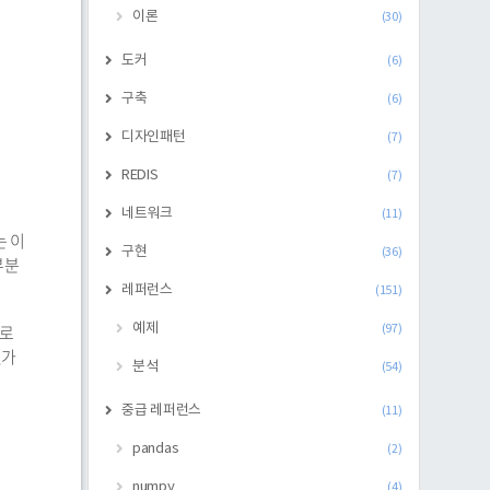
이론
(30)
도커
(6)
구축
(6)
디자인패턴
(7)
REDIS
(7)
네트워크
(11)
는 이
구현
(36)
부분
레퍼런스
(151)
으로
예제
(97)
젠가
분석
(54)
중급 레퍼런스
(11)
pandas
(2)
numpy
(4)