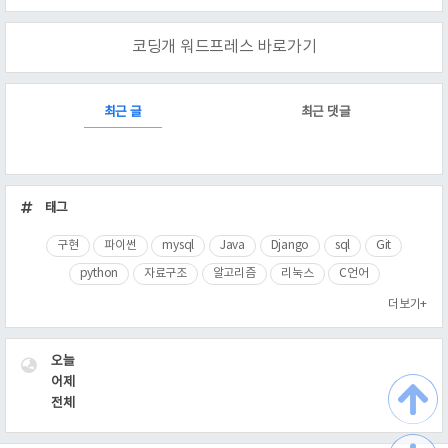
코딩개 워드프레스 바로가기
RECENTLY
최근 글
최근 댓글
최
근
태그
글
구현
파이썬
mysql
Java
Django
sql
Git
python
자료구조
알고리즘
리눅스
C언어
더보기+
VISITOR
오늘
어제
전체