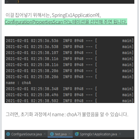
이걸 집어넣기 위해서는, SpringEx1Application에,
ConfigurationPropertiesScan 어노테이션을 선언해 주면 됩니다.
그러면, 초기화 과정에서 name : choA가 불렸음을 알 수 있습니다.