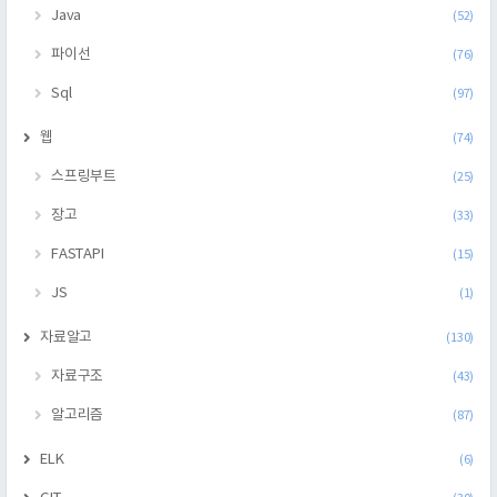
Java
(52)
파이선
(76)
Sql
(97)
웹
(74)
스프링부트
(25)
장고
(33)
FASTAPI
(15)
JS
(1)
자료알고
(130)
자료구조
(43)
알고리즘
(87)
ELK
(6)