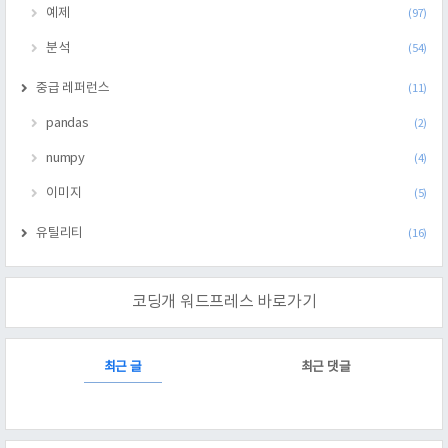
예제
(97)
분석
(54)
중급 레퍼런스
(11)
pandas
(2)
numpy
(4)
이미지
(5)
유틸리티
(16)
코딩개 워드프레스 바로가기
RECENTLY
최근 글
최근 댓글
최
근