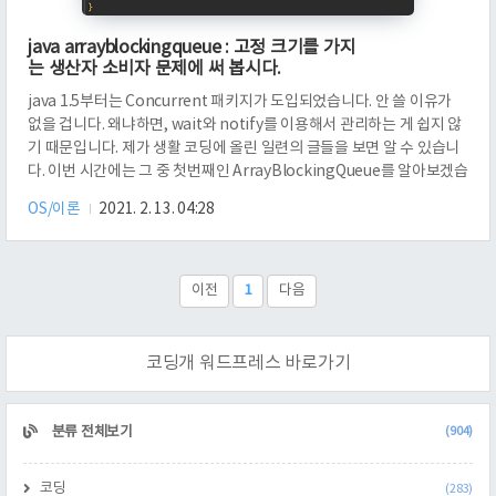
java arrayblockingqueue : 고정 크기를 가지
는 생산자 소비자 문제에 써 봅시다.
java 1.5부터는 Concurrent 패키지가 도입되었습니다. 안 쓸 이유가
없을 겁니다. 왜냐하면, wait와 notify를 이용해서 관리하는 게 쉽지 않
기 때문입니다. 제가 생활 코딩에 올린 일련의 글들을 보면 알 수 있습니
다. 이번 시간에는 그 중 첫번째인 ArrayBlockingQueue를 알아보겠습
니다. 이것은 BlockingQueue를 implements한 클래스입니다.
OS/이론
2021. 2. 13. 04:28
Blocking이라고 하면 블록을 하는 것을 의미합니다. 큐이긴 큐인데, 넣
는 연산도, 빼는 연산도 조건에 맞지 않으면 맞을 때 까지 대기할 수 있게
끔 한 클래스입니다. 그런데, 이것을 구현한 구현체가 Array 어쩌고입니
다. 보통 배열은 크기가 정해졌을 때 많이 써 먹으니, 버퍼의 크기가 정해
이전
1
다음
진 생산자 소비자 문제에서 쓰..
코딩개 워드프레스 바로가기
CATEGORY
분류 전체보기
(904)
코딩
(283)