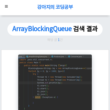
강아지의 코딩공부
ArrayBlockingQueue
검색 결과
해당 글
1
건