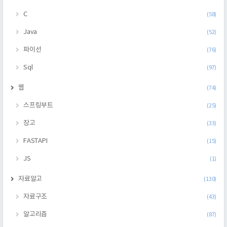
C
(58)
Java
(52)
파이선
(76)
Sql
(97)
웹
(74)
스프링부트
(25)
장고
(33)
FASTAPI
(15)
JS
(1)
자료알고
(130)
자료구조
(43)
알고리즘
(87)