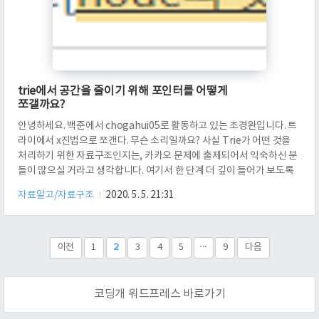
trie에서 공간을 줄이기 위해 포인터를 어떻게
쪼갤까요?
안녕하세요. 백준에서 chogahui05로 활동하고 있는 조경완입니다. 트
라이에서 x진법으로 쪼갠다. 무슨 소리일까요? 사실 Trie가 어떤 것을
처리하기 위한 자료구조인지는, 카카오 문제에 출제되어서 익숙하신 분
들이 많으실 거라고 생각합니다. 여기서 한 단계 더 깊이 들어가 보도록
하겠습니다. 공간을 줄이기 위해서는 어떻게 잘 쪼개야 할까요? 먼저 소
자료알고/자료구조
2020. 5. 5. 21:31
문자로만 이루어진 문자열들을 Trie에 넣었을 때 상황을 생각해 보겠습
니다. 문자열들의 길이 합은 10만을 넘지 않는다고 해 보겠습니다. 그리
고 소문자만 나온다고 해 보겠습니다. 그러면, 다음과 같이 정적 Trie를
구축할 수 있을 겁니다. 여기서 26은 다음을 의미합니다. 'a'가 나왔을
이전
1
2
3
4
5
···
9
다음
때, 'b'가 나왔을 때, ... , 'z'가 나왔을 때 어디로 갈..
코딩개 워드프레스 바로가기