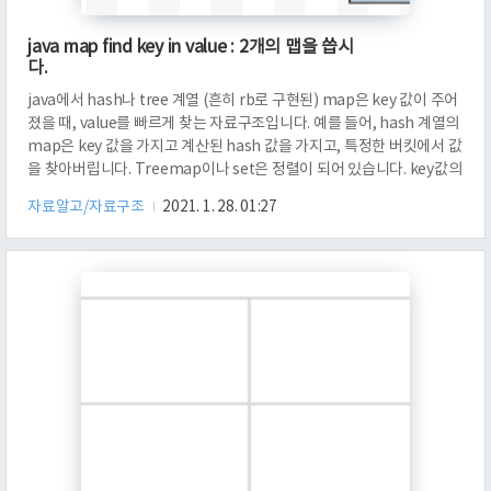
java map find key in value : 2개의 맵을 씁시
다.
java에서 hash나 tree 계열 (흔히 rb로 구현된) map은 key 값이 주어
졌을 때, value를 빠르게 찾는 자료구조입니다. 예를 들어, hash 계열의
map은 key 값을 가지고 계산된 hash 값을 가지고, 특정한 버킷에서 값
을 찾아버립니다. Treemap이나 set은 정렬이 되어 있습니다. key값의
대소에 따라 정렬이 되어 있다면, 적절한 연산을 통해 O(log(size))의 복
자료알고/자료구조
2021. 1. 28. 01:27
잡도로 찾기 연산을 수행할 수 있습니다. 문제는, 이런 경우입니다. 값을
기준으로 키도 빠르게 찾아내려면 어떻게 해야 할까요? TreeMap이나
HashMap이 Key값을 토대로 Value를 빠르게 찾아낸다고 했습니다. 반
대로 생각하면 어떨까요? Value 값을 토대로 대응되는 키 값을 빠르게
찾아내려면, 키..