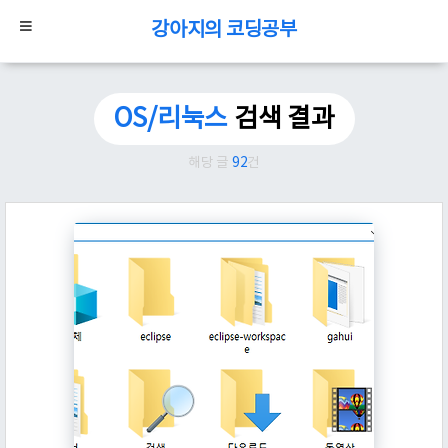
강아지의 코딩공부
OS/리눅스
검색 결과
해당 글
92
건