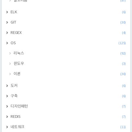
알고리즘
(87)
ELK
(6)
GIT
(30)
REGEX
(4)
OS
(125)
리눅스
(92)
윈도우
(3)
이론
(30)
도커
(6)
구축
(6)
디자인패턴
(7)
REDIS
(7)
네트워크
(11)