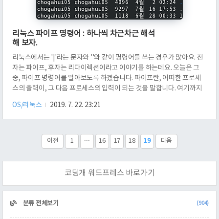
리눅스 파이프 명령어 : 하나씩 차근차근 해석
해 보자.
리눅스에서는 '|'라는 문자와 ''와 같이 명령어를 쓰는 경우가 많아요. 전
자는 파이프, 후자는 리다이렉션이라고 이야기를 하는데요. 오늘은 그
중, 파이프 명령어를 알아보도록 하겠습니다. 파이프란, 어떠한 프로세
스의 출력이, 그 다음 프로세스의 입력이 되는 것을 말합니다. 여기까지
만 봐서는 무슨 말인지 이해가 안 갈 듯 싶네요. 예제를 몇 개 들어보겠습
OS/리눅스
2019. 7. 22. 23:21
니다. 먼저, 현재 디렉토리에 있는 모든 파일과 디렉토리를 이름 오름차
순으로 9개만 자세히 보는 명령을 작성해 봅시다. 아니, 이게 무슨 끔찍
한 조합인 거 같지만, 사실 그리 어렵지 않습니다. 먼저, 무엇부터 해야 할
까요? 현재 디렉토리에 있는 파일 목록 모두를 자세히 출력해야 합니다.
이전
1
···
16
17
18
19
다음
이것은 ls -al로 할 수 있어요. 다음에, 이 결과값을 이용해서, ..
코딩개 워드프레스 바로가기
CATEGORY
분류 전체보기
(904)