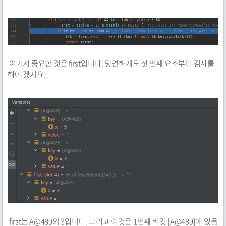
여기서 중요한 것은 first입니다. 당연하게도 첫 번째 요소부터 검사를
해야 겠지요.
first는 A@489의 3입니다. 그리고 이것은 1번째 버킷 {A@489}에 있음