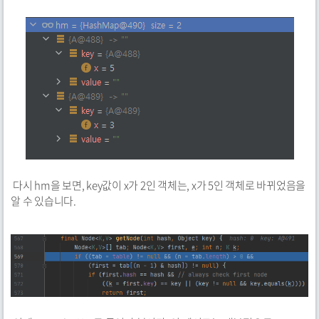
다시 hm을 보면, key값이 x가 2인 객체는, x가 5인 객체로 바뀌었음을
알 수 있습니다.