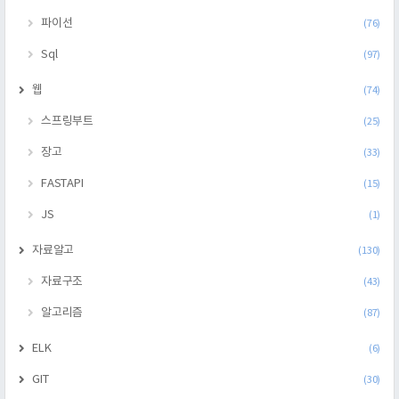
파이선
(76)
Sql
(97)
웹
(74)
스프링부트
(25)
장고
(33)
FASTAPI
(15)
JS
(1)
자료알고
(130)
자료구조
(43)
알고리즘
(87)
ELK
(6)
GIT
(30)