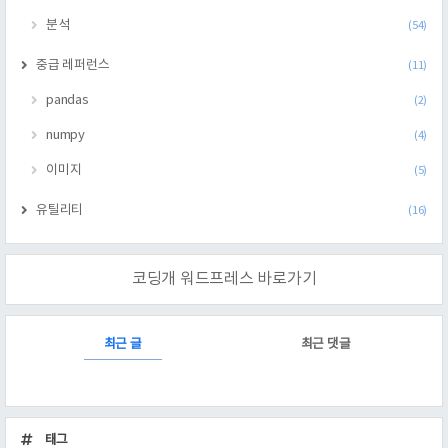
분석
(54)
중급 레퍼런스
(11)
pandas
(2)
numpy
(4)
이미지
(5)
유틸리티
(16)
코딩개 워드프레스 바로가기
RECENTLY
최근 글
최근 댓글
최
근
태그
글