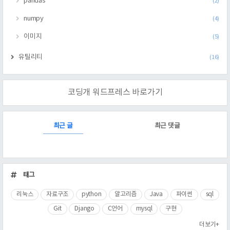
pandas
(2)
numpy
(4)
이미지
(5)
유틸리티
(16)
코딩개 워드프레스 바로가기
RECENTLY
최근 글
최근 댓글
최
근
태그
글
리눅스
자료구조
python
알고리즘
Java
파이썬
sql
Git
Django
C언어
mysql
구현
더보기+