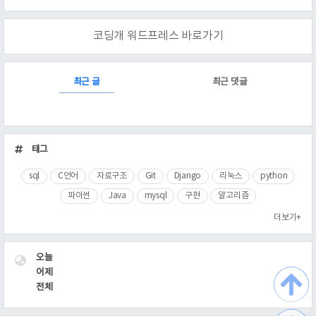
코딩개 워드프레스 바로가기
RECENTLY
최근 글
최근 댓글
최
근
태그
글
sql
C언어
자료구조
Git
Django
리눅스
python
파이썬
Java
mysql
구현
알고리즘
더보기+
VISITOR
오늘
어제
전체