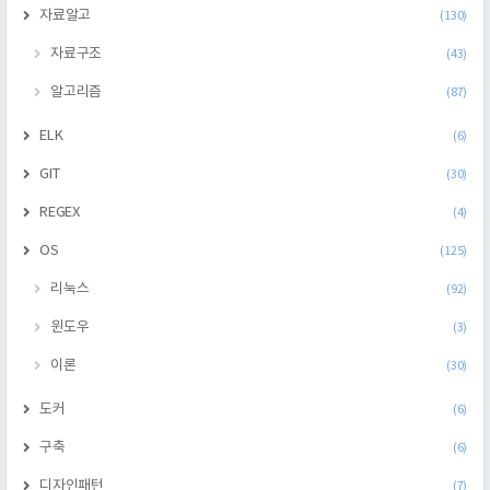
자료알고
(130)
자료구조
(43)
알고리즘
(87)
ELK
(6)
GIT
(30)
REGEX
(4)
OS
(125)
리눅스
(92)
윈도우
(3)
이론
(30)
도커
(6)
구축
(6)
디자인패턴
(7)