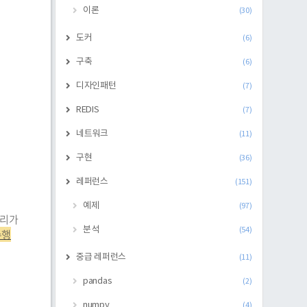
이론
(30)
도커
(6)
구축
(6)
디자인패턴
(7)
REDIS
(7)
네트워크
(11)
구현
(36)
레퍼런스
(151)
예제
(97)
우리가
분석
(54)
수행
중급 레퍼런스
(11)
pandas
(2)
numpy
(4)