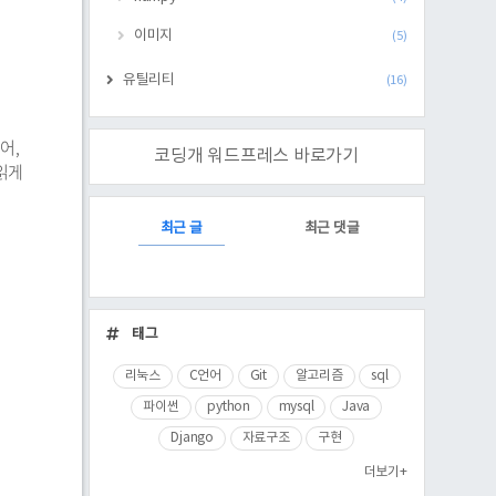
이미지
(5)
유틸리티
(16)
어,
코딩개 워드프레스 바로가기
 읽게
RECENTLY
최근 글
최근 댓글
최
근
태그
글
리눅스
C언어
Git
알고리즘
sql
파이썬
python
mysql
Java
Django
자료구조
구현
더보기+