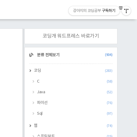
강아지의 코딩공부
구독하기
코딩개 워드프레스 바로가기
.
CATEGORY
분류 전체보기
(904)
코딩
(283)
C
(58)
Java
(52)
파이선
(76)
Sql
(97)
웹
(74)
스프링부트
(25)