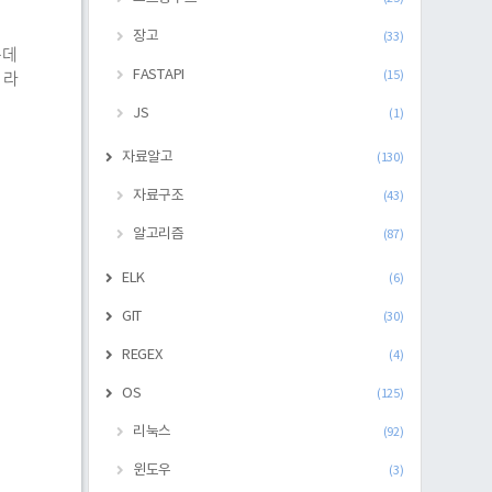
장고
(33)
는데
 라
FASTAPI
(15)
JS
(1)
자료알고
(130)
자료구조
(43)
알고리즘
(87)
ELK
(6)
GIT
(30)
REGEX
(4)
OS
(125)
리눅스
(92)
윈도우
(3)