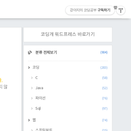
강아지의 코딩공부
구독하기
코딩개 워드프레스 바로가기
CATEGORY
분류 전체보기
(904)
코딩
(283)
C
(58)
.
지 않
Java
(52)
파이선
(76)
Sql
(97)
웹
(74)
스프링부트
(25)