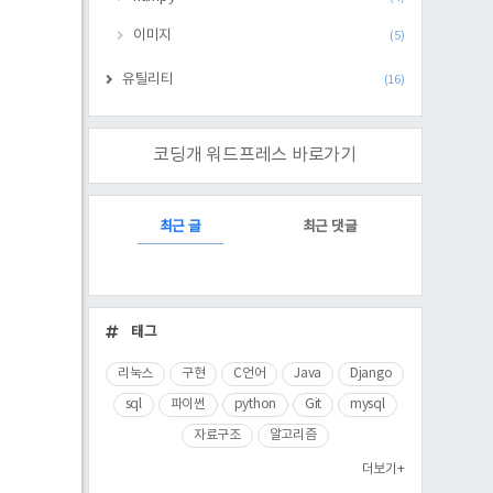
이미지
(5)
유틸리티
(16)
코딩개 워드프레스 바로가기
RECENTLY
최근 글
최근 댓글
최
근
태그
글
리눅스
구현
C언어
Java
Django
sql
파이썬
python
Git
mysql
자료구조
알고리즘
더보기+