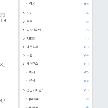
이론
(30)
도커
(6)
 천천
, 4
구축
(6)
디자인패턴
(7)
REDIS
(7)
네트워크
(11)
구현
(36)
된다는
레퍼런스
(151)
예제
(97)
분석
(54)
중급 레퍼런스
(11)
pandas
(2)
, 3
numpy
(4)