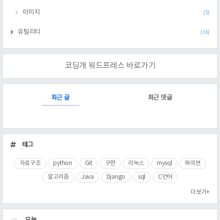
이미지
(5)
유틸리티
(16)
코딩개 워드프레스 바로가기
RECENTLY
최근 글
최근 댓글
최
근
태그
글
자료구조
python
Git
구현
리눅스
mysql
파이썬
알고리즘
Java
Django
sql
C언어
더보기+
VISITOR