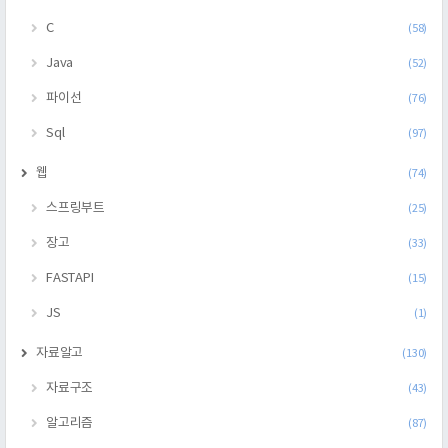
C
(58)
Java
(52)
파이선
(76)
Sql
(97)
웹
(74)
스프링부트
(25)
장고
(33)
FASTAPI
(15)
JS
(1)
자료알고
(130)
자료구조
(43)
알고리즘
(87)