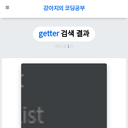
강아지의 코딩공부
getter
검색 결과
해당 글
1
건