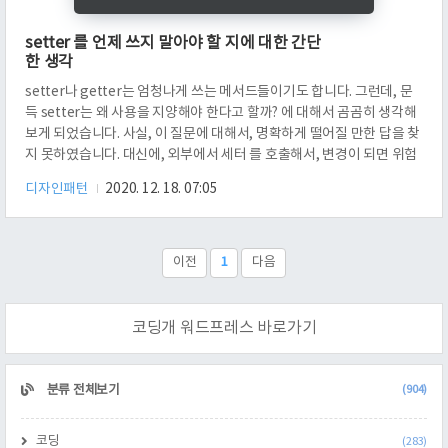
setter 를 언제 쓰지 말아야 할 지에 대한 간단
한 생각
setter나 getter는 엄청나게 쓰는 메서드들이기도 합니다. 그런데, 문
득 setter는 왜 사용을 지양해야 한다고 할까? 에 대해서 곰곰히 생각해
보게 되었습니다. 사실, 이 질문에 대해서, 명확하게 떨어질 만한 답을 찾
지 못하였습니다. 대신에, 외부에서 세터 를 호출해서, 변경이 되면 위험
한 속성들에 대해서 다시 생각해 보게 되었습니다. 그에 대한 답 부터 해
디자인패턴
2020. 12. 18. 07:05
보도록 하겠습니다. setter는 객체의 속성을 변경하는 메서드입니다. 예
를 들자면 Dog라는 모델이 age와 이름을 가지고 있을 때, setName은
이름을 바꿔줄 때 쓰고, setAge는 나이를 바꿔줄 때 쓰입니다. 굳이 이
들의 존재에 대해서 잘 모르더라도, Collections를 보시면 쉽게 찾을 수
이전
1
다음
있습니다. 예를 하나 들어보겠습니..
코딩개 워드프레스 바로가기
CATEGORY
분류 전체보기
(904)
코딩
(283)