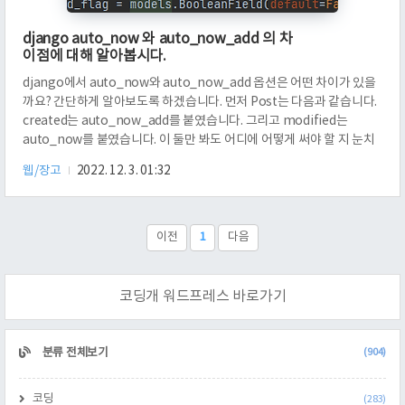
django auto_now 와 auto_now_add 의 차
이점에 대해 알아봅시다.
django에서 auto_now와 auto_now_add 옵션은 어떤 차이가 있을
까요? 간단하게 알아보도록 하겠습니다. 먼저 Post는 다음과 같습니다.
created는 auto_now_add를 붙였습니다. 그리고 modified는
auto_now를 붙였습니다. 이 둘만 봐도 어디에 어떻게 써야 할 지 눈치
챌 수 있습니다. auto_now_add는 추가 될 때 현재 시각으로 들어가고,
웹/장고
2022. 12. 3. 01:32
auto_now는 수정될 때 업데이트 시각을 위한 용도로 쓰겠구나. 여기서
한 단계 더 나아가 봅시다. 먼저, 3951번 포스트를 보겠습니다. 저는 / 요
청을 날리면, 3951번 포스트를 업데이트 할 거에요. index 함수는 매우
간단합니다. / 요청이 들어왔을 때, 3951번 포스트의 content를 b로 업
이전
1
다음
데이트 해 ..
코딩개 워드프레스 바로가기
CATEGORY
분류 전체보기
(904)
코딩
(283)