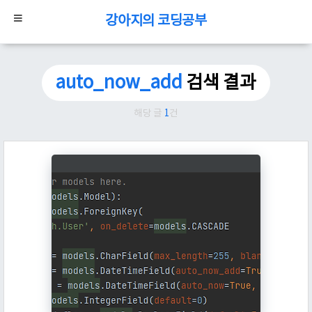
강아지의 코딩공부
auto_now_add
검색 결과
해당 글
1
건