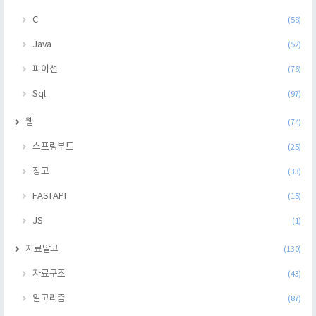
C
(58)
Java
(52)
파이선
(76)
Sql
(97)
웹
(74)
스프링부트
(25)
장고
(33)
FASTAPI
(15)
JS
(1)
자료알고
(130)
자료구조
(43)
알고리즘
(87)