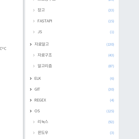
장고
(33)
FASTAPI
(15)
JS
(1)
자료알고
(130)
c=c
자료구조
(43)
알고리즘
(87)
ELK
(6)
GIT
(30)
REGEX
(4)
OS
(125)
리눅스
(92)
윈도우
(3)