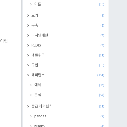
이론
(30)
도커
(6)
구축
(6)
디자인패턴
(7)
1 이런
REDIS
(7)
네트워크
(11)
구현
(36)
레퍼런스
(151)
예제
(97)
분석
(54)
중급 레퍼런스
(11)
pandas
(2)
numpy
(4)