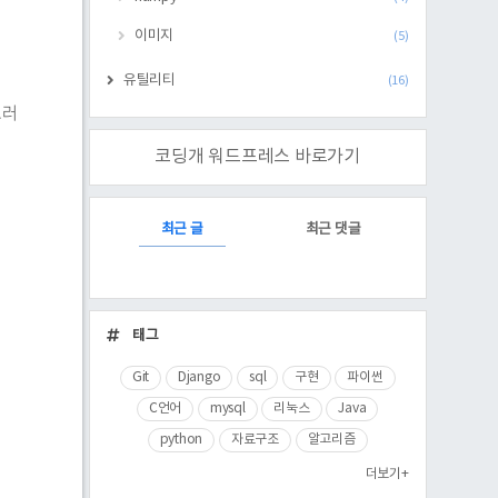
이미지
(5)
유틸리티
(16)
그러
코딩개 워드프레스 바로가기
RECENTLY
최근 글
최근 댓글
최
근
태그
글
Git
Django
sql
구현
파이썬
C언어
mysql
리눅스
Java
python
자료구조
알고리즘
더보기+