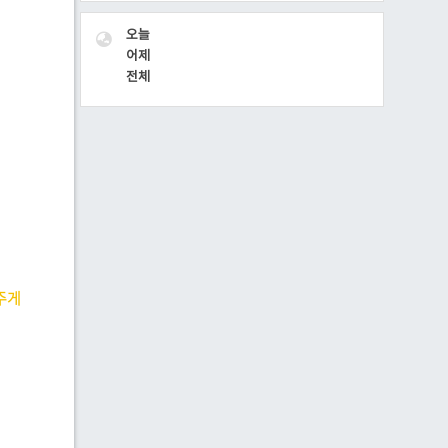
VISITOR
오늘
어제
전체
려주게