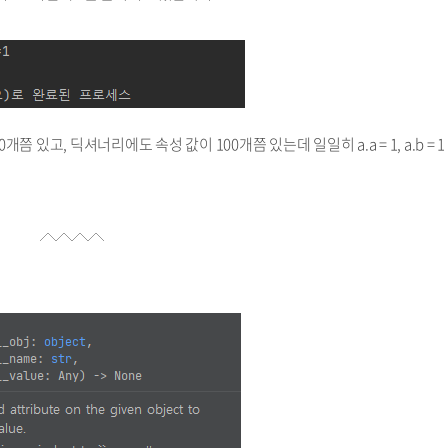
00개쯤 있고, 딕셔너리에도 속성 값이 100개쯤 있는데 일일히 a.a = 1, a.b = 