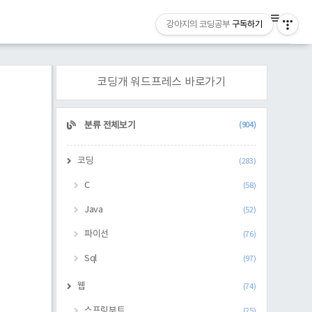
강아지의 코딩공부
구독하기
코딩개 워드프레스 바로가기
CATEGORY
분류 전체보기
(904)
코딩
(283)
C
(58)
Java
(52)
파이선
(76)
Sql
(97)
웹
(74)
스프링부트
(25)