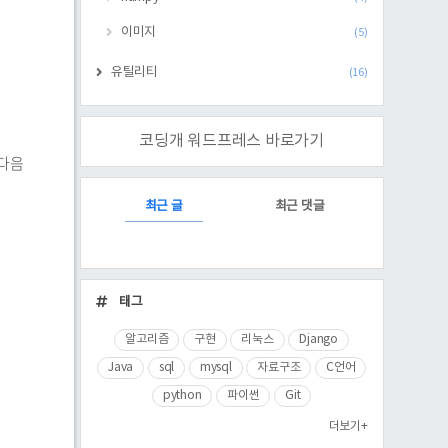
이미지
(5)
유틸리티
(16)
코딩개 워드프레스 바로가기
 다음
RECENTLY
최근 글
최근 댓글
최
근
태그
글
알고리즘
구현
리눅스
Django
Java
sql
mysql
자료구조
C언어
python
파이썬
Git
더보기+