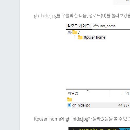
gh_hide.jpg를 우클릭 한 다음, 업로드(U)를 눌러보겠
ftpuser_home에 gh_hide.jpg가 올라갔음을 볼 수 있