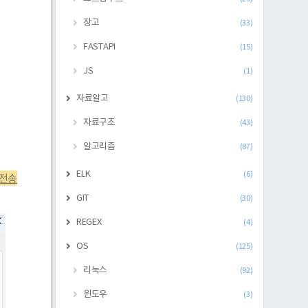
장고
(33)
FASTAPI
(15)
JS
(1)
자료알고
(130)
자료구조
(43)
알고리즘
(87)
ELK
(6)
 전송
GIT
(30)
REGEX
(4)
OS
(125)
리눅스
(92)
윈도우
(3)