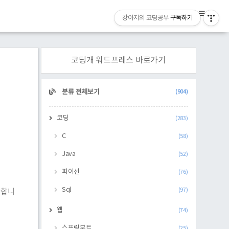
강아지의 코딩공부
구독하기
코딩개 워드프레스 바로가기
CATEGORY
분류 전체보기
(904)
코딩
(283)
C
(58)
Java
(52)
파이선
(76)
난합니
Sql
(97)
웹
(74)
스프링부트
(25)