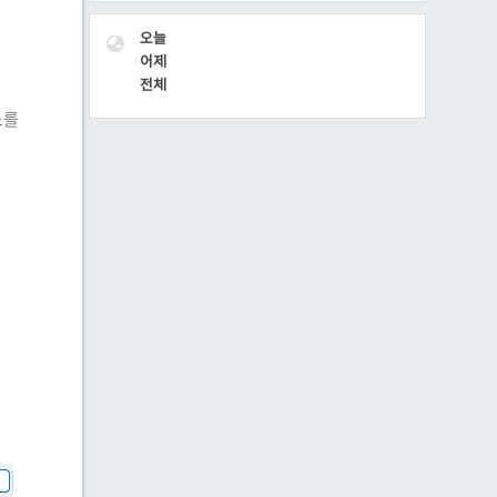
VISITOR
오늘
어제
전체
소를