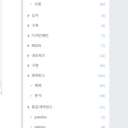
이론
(30)
도커
(6)
구축
(6)
디자인패턴
(7)
REDIS
(7)
네트워크
(11)
구현
(36)
레퍼런스
(151)
예제
(97)
분석
(54)
중급 레퍼런스
(11)
pandas
(2)
numpy
(4)