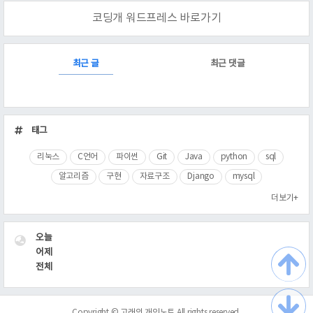
코딩개 워드프레스 바로가기
RECENTLY
최근 글
최근 댓글
최
근
태그
글
리눅스
C언어
파이썬
Git
Java
python
sql
알고리즘
구현
자료구조
Django
mysql
더보기+
VISITOR
오늘
어제
전체
Copyright ©
고래의 개인노트
All rights reserved.