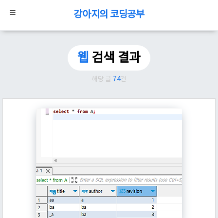
강아지의 코딩공부
웹
검색 결과
해당 글
74
건