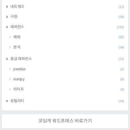
네트워크
(11)
구현
(36)
레퍼런스
(151)
예제
(97)
분석
(54)
중급 레퍼런스
(11)
pandas
(2)
numpy
(4)
이미지
(5)
유틸리티
(16)
코딩개 워드프레스 바로가기