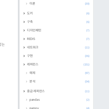
이론
(30)
도커
(6)
구축
(6)
디자인패턴
(7)
REDIS
(7)
 넣는
네트워크
(11)
구현
(36)
레퍼런스
(151)
예제
(97)
분석
(54)
중급 레퍼런스
(11)
pandas
(2)
numpy
(4)