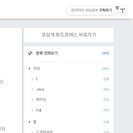
강아지의 코딩공부
구독하기
코딩개 워드프레스 바로가기
CATEGORY
분류 전체보기
(904)
코딩
(283)
C
(58)
있는
Java
(52)
파이선
(76)
Sql
(97)
웹
(74)
급되
스프링부트
(25)