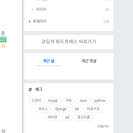
이미지
(5)
유틸리티
(16)
 풀
 안에
코딩개 워드프레스 바로가기
 하
RECENTLY
최근 글
최근 댓글
최
근
태그
글
C언어
mysql
구현
Java
python
리눅스
Django
Git
자료구조
파이썬
sql
알고리즘
더보기+
은 쪽