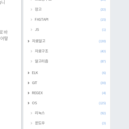
습니
장고
(33)
FASTAPI
(15)
JS
(1)
로 바
 어떻
자료알고
(130)
자료구조
(43)
알고리즘
(87)
ELK
(6)
GIT
(30)
REGEX
(4)
OS
(125)
리눅스
(92)
윈도우
(3)