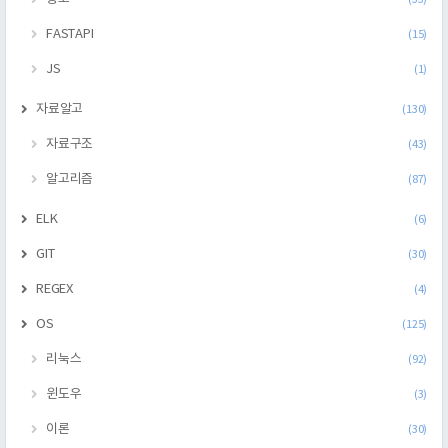
FASTAPI
(15)
JS
(1)
자료알고
(130)
자료구조
(43)
알고리즘
(87)
ELK
(6)
GIT
(30)
REGEX
(4)
OS
(125)
리눅스
(92)
윈도우
(3)
이론
(30)