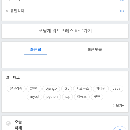
유틸리티
(16)
코딩개 워드프레스 바로가기
RECENTLY
최근 글
최근 댓글
최
근
태그
글
알고리즘
C언어
Django
Git
자료구조
파이썬
Java
mysql
python
sql
리눅스
구현
더보기+
VISITOR
오늘
어제