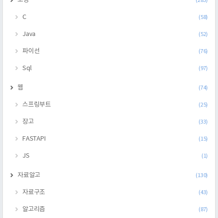
코딩
(283)
C
(58)
Java
(52)
파이선
(76)
Sql
(97)
웹
(74)
스프링부트
(25)
장고
(33)
FASTAPI
(15)
JS
(1)
자료알고
(130)
자료구조
(43)
알고리즘
(87)