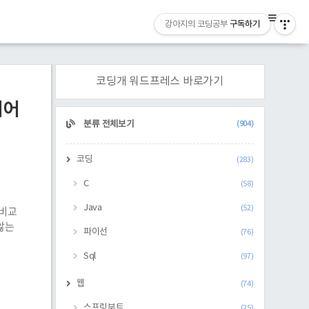
강아지의 코딩공부
구독하기
코딩개 워드프레스 바로가기
넘어
CATEGORY
분류 전체보기
(904)
코딩
(283)
C
(58)
Java
 비교
(52)
 않는
파이선
(76)
Sql
(97)
웹
(74)
스프링부트
(25)