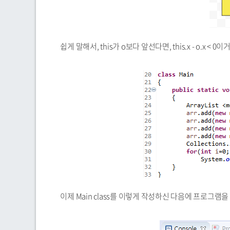
쉽게 말해서, this가 o보다 앞선다면, this.x - o.x < 0이거나, 
이제 Main class를 이렇게 작성하신 다음에 프로그램