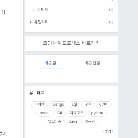
이미지
(5)
 상
유틸리티
(16)
코딩개 워드프레스 바로가기
RECENTLY
최근 글
최근 댓글
최
근
태그
글
파이썬
Django
sql
구현
C언어
mysql
Git
자료구조
python
알고리즘
Java
리눅스
더보기+
 없어