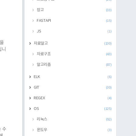
장고
(33)
FASTAPI
(15)
JS
(1)
했을
자료알고
(130)
됩니
자료구조
(43)
알고리즘
(87)
ELK
(6)
GIT
(30)
REGEX
(4)
OS
(125)
리눅스
(92)
는 수
윈도우
(3)
에,