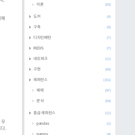
이론
(30)
도커
대해
(6)
구축
(6)
디자인패턴
(7)
REDIS
(7)
네트워크
(11)
구현
(36)
레퍼런스
(151)
예제
(97)
분석
(54)
중급 레퍼런스
(11)
 우
pandas
(2)
니다.
numpy
(4)