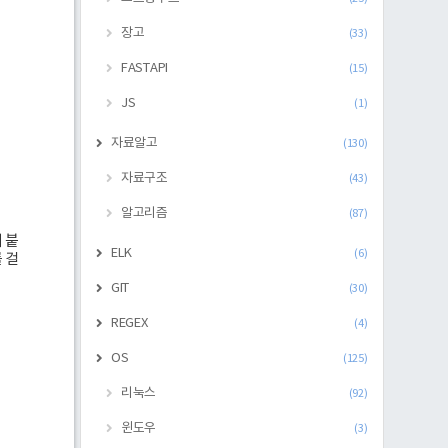
장고
(33)
FASTAPI
(15)
JS
(1)
자료알고
(130)
자료구조
(43)
알고리즘
(87)
어 붙
ELK
(6)
를 걸
GIT
(30)
REGEX
(4)
OS
(125)
리눅스
(92)
윈도우
(3)