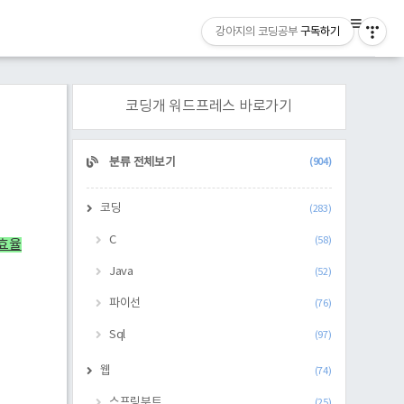
강아지의 코딩공부
구독하기
코딩개 워드프레스 바로가기
CATEGORY
분류 전체보기
(904)
코딩
(283)
C
(58)
비효율
Java
(52)
파이선
(76)
Sql
(97)
웹
(74)
스프링부트
(25)