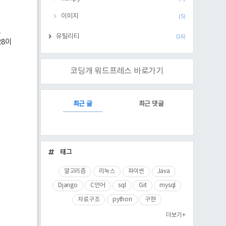
이미지
(5)
은
유틸리티
(16)
28이
코딩개 워드프레스 바로가기
RECENTLY
최근 글
최근 댓글
최
근
태그
글
알고리즘
리눅스
파이썬
Java
Django
C언어
sql
Git
mysql
자료구조
python
구현
더보기+