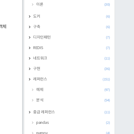
이론
(30)
도커
(6)
 객체
구축
(6)
디자인패턴
(7)
REDIS
(7)
네트워크
(11)
구현
(36)
레퍼런스
(151)
예제
(97)
분석
(54)
중급 레퍼런스
(11)
pandas
(2)
numpy
(4)