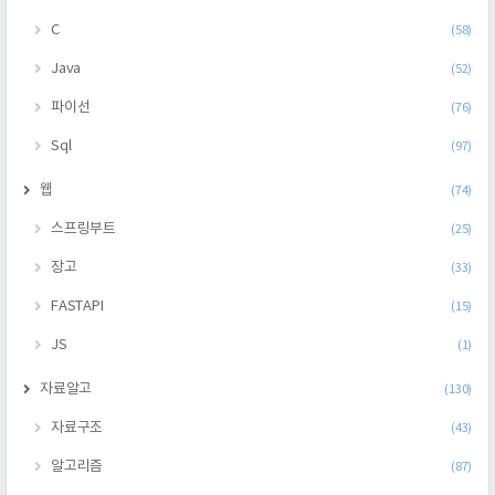
C
(58)
Java
(52)
파이선
(76)
Sql
(97)
웹
(74)
스프링부트
(25)
장고
(33)
FASTAPI
(15)
JS
(1)
자료알고
(130)
자료구조
(43)
알고리즘
(87)