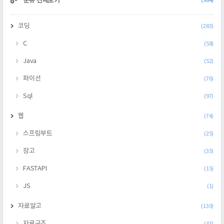
분류 전체보기
(904)
코딩
(283)
C
(58)
Java
(52)
파이선
(76)
Sql
(97)
웹
(74)
스프링부트
(25)
장고
(33)
FASTAPI
(15)
JS
(1)
자료알고
(130)
자료구조
(43)