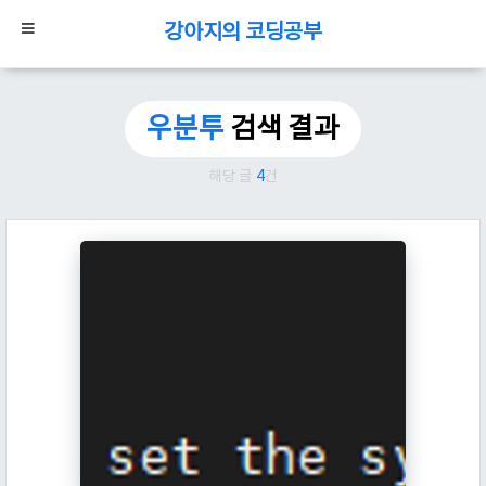
강아지의 코딩공부
우분투
검색 결과
해당 글
4
건