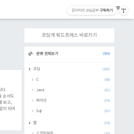
강아지의 코딩공부
구독하기
코딩개 워드프레스 바로가기
CATEGORY
분류 전체보기
(904)
코딩
(283)
C
(58)
니다.
Java
(52)
것을 순서도
파이선
(76)
를 보고,
 같이 되어
Sql
(97)
 뭡니까?
웹
(74)
스프링부트
(25)