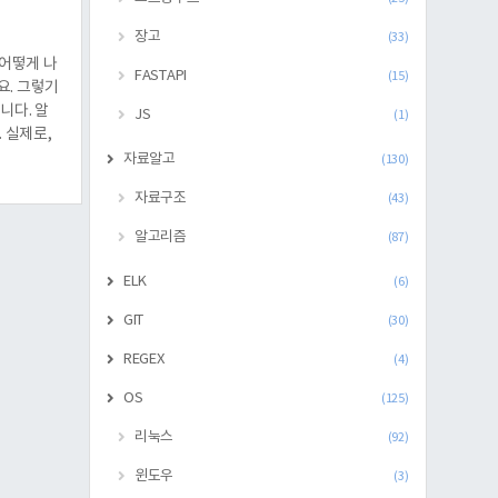
장고
(33)
 어떻게 나
FASTAPI
(15)
어요. 그렇기
니다. 알
JS
(1)
. 실제로,
자료알고
(130)
자료구조
(43)
알고리즘
(87)
ELK
(6)
GIT
(30)
REGEX
(4)
OS
(125)
리눅스
(92)
윈도우
(3)