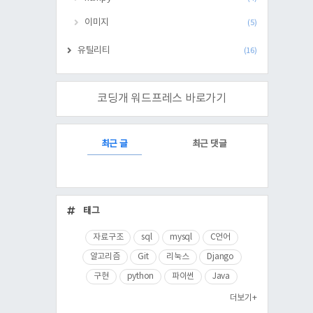
이미지
(5)
유틸리티
(16)
코딩개 워드프레스 바로가기
RECENTLY
최근 글
최근 댓글
최
근
태그
글
자료구조
sql
mysql
C언어
알고리즘
Git
리눅스
Django
구현
python
파이썬
Java
더보기+