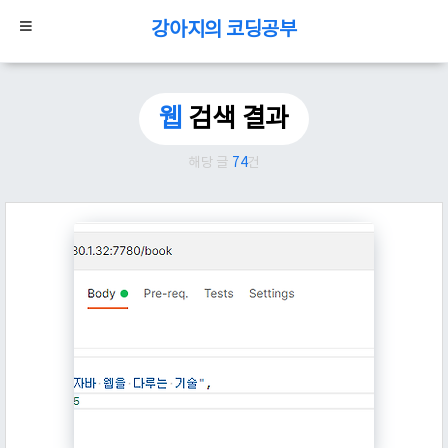
강아지의 코딩공부
웹
검색 결과
해당 글
74
건