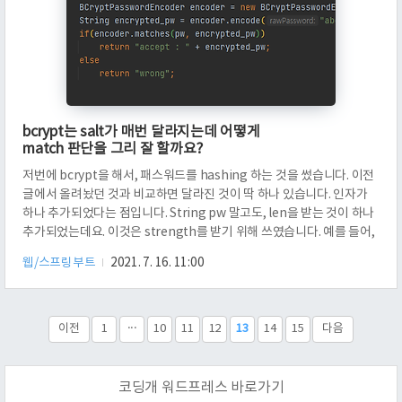
bcrypt는 salt가 매번 달라지는데 어떻게
match 판단을 그리 잘 할까요?
저번에 bcrypt을 해서, 패스워드를 hashing 하는 것을 썼습니다. 이전
글에서 올려놨던 것과 비교하면 달라진 것이 딱 하나 있습니다. 인자가
하나 추가되었다는 점입니다. String pw 말고도, len을 받는 것이 하나
추가되었는데요. 이것은 strength를 받기 위해 쓰였습니다. 예를 들어,
이 값이 15라면 32768 round, 32768번 반복을 의미합니다. 17이라면
웹/스프링부트
2021. 7. 16. 11:00
2^17인 131072번 반복을 의미합니다. 당연하게도, len에 지수 비례합
니다. 이것은 어렵지 않게 postman 등으로 테스트 했을 때 나옵니다.
이렇게, strength를 정해 준 다음에는, 암호화된 패스워드와, 넘겨준 패
스워드를 비교해서 match가 되면 accept를 떨어트려 주고, 그렇지 않
이전
1
···
10
11
12
13
14
15
다음
으면 wrong을..
코딩개 워드프레스 바로가기