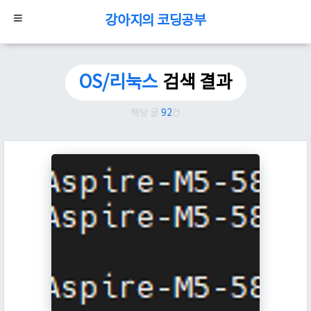
강아지의 코딩공부
OS/리눅스
검색 결과
해당 글
92
건