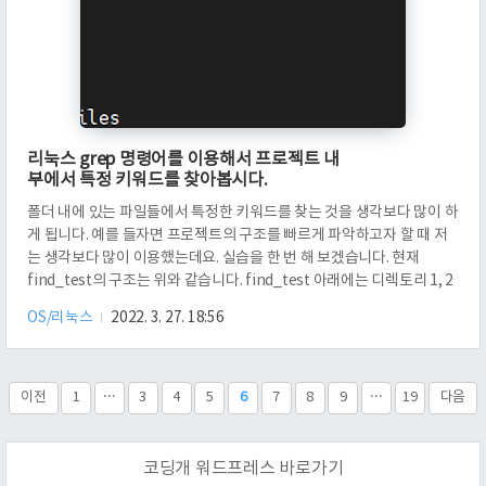
리눅스 grep 명령어를 이용해서 프로젝트 내
부에서 특정 키워드를 찾아봅시다.
폴더 내에 있는 파일들에서 특정한 키워드를 찾는 것을 생각보다 많이 하
게 됩니다. 예를 들자면 프로젝트의 구조를 빠르게 파악하고자 할 때 저
는 생각보다 많이 이용했는데요. 실습을 한 번 해 보겠습니다. 현재
find_test의 구조는 위와 같습니다. find_test 아래에는 디렉토리 1, 2
가 있습니다. 디렉토리 1 밑에는 1.txt, 2.txt가 있고, 2 밑에는 3.txt,
OS/리눅스
2022. 3. 27. 18:56
4.txt가 있습니다. 다음에 find_test에는 디렉토리 1, 2 말고도 5.txt와
6.txt가 있습니다. 저는 특정 키워드를 찾을 때, r 옵션과 n 옵션을 저는
주로 씁니다. 이것은 탐색을 시작하는 디렉토리로부터 재귀적으로 탐색
합니다. 보시면, 5.txt와 6.txt 뿐만이 아니라, 디렉토리 1과 2 밑에 있는
이전
1
···
3
4
5
6
7
8
9
···
19
다음
1.tx..
코딩개 워드프레스 바로가기