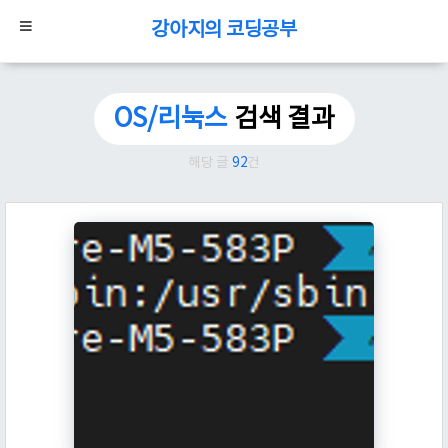
강아지의 코딩공부
OS/리눅스
검색 결과
해당 글
92
건