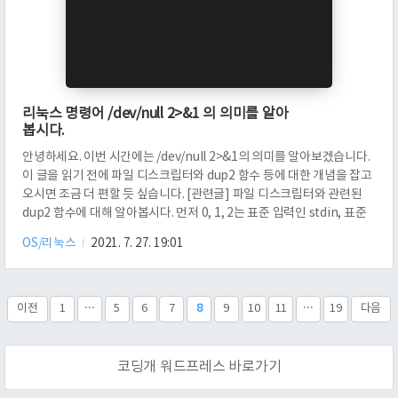
리눅스 명령어 /dev/null 2>&1 의 의미를 알아
봅시다.
안녕하세요. 이번 시간에는 /dev/null 2>&1의 의미를 알아보겠습니다.
이 글을 읽기 전에 파일 디스크립터와 dup2 함수 등에 대한 개념을 잡고
오시면 조금 더 편할 듯 싶습니다. [관련글] 파일 디스크립터와 관련된
dup2 함수에 대해 알아봅시다. 먼저 0, 1, 2는 표준 입력인 stdin, 표준
출력인 stdout, 에러 stderr를 뜻하는 것은 알고 계실 겁니다. 다 터미널
OS/리눅스
2021. 7. 27. 19:01
과 연관이 되어 있습니다. 따로 파일 디스크립터가 다른 것을 가리키게
하지 않는 (dup2나 dup 등을 이용해서) 이상은요. 파일 디스크립터 (fd)
는 프로세스마다 독립적으로 가지고 있는 자원 중 하나입니다. 먼저, cat
2.txt는 2.txt의 내용을 출력해 줍니다. 만약에 없으면 No such file or
이전
1
···
5
6
7
8
9
10
11
···
19
다음
d..
코딩개 워드프레스 바로가기