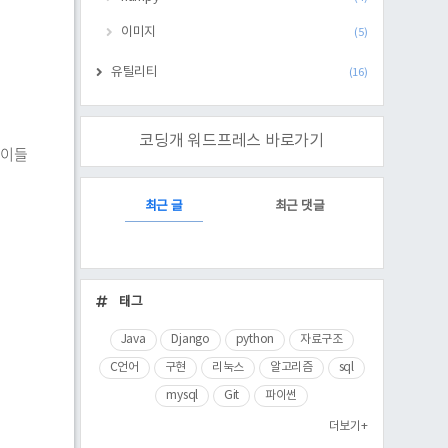
이미지
(5)
유틸리티
(16)
코딩개 워드프레스 바로가기
서 이들
RECENTLY
최근 글
최근 댓글
최
근
태그
글
Java
Django
python
자료구조
C언어
구현
리눅스
알고리즘
sql
mysql
Git
파이썬
더보기+