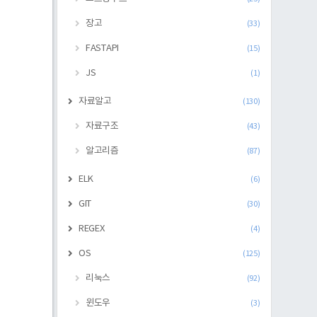
장고
(33)
FASTAPI
(15)
JS
(1)
자료알고
(130)
자료구조
(43)
알고리즘
(87)
ELK
(6)
GIT
(30)
REGEX
(4)
OS
(125)
리눅스
(92)
윈도우
(3)