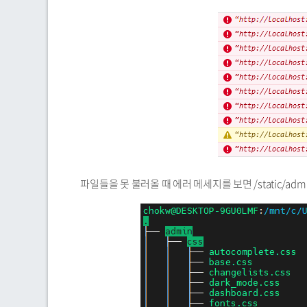
파일들을 못 불러올 때 에러 메세지를 보면 /static/admi