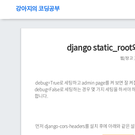
강아지의 코딩공부
django static_ro
웹/장고
debug=True로 세팅하고 admin page를 켜 보면 잘 켜
debug=False로 세팅하는 경우 몇 가지 세팅을 하셔야 하
합니다.
먼저 django-cors-headers를 설치 후에 아래와 같은