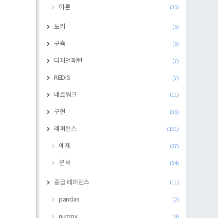
이론
(30)
도커
(6)
구축
(6)
디자인패턴
(7)
REDIS
(7)
네트워크
(11)
구현
(36)
레퍼런스
(151)
예제
(97)
분석
(54)
중급 레퍼런스
(11)
pandas
(2)
numpy
(4)