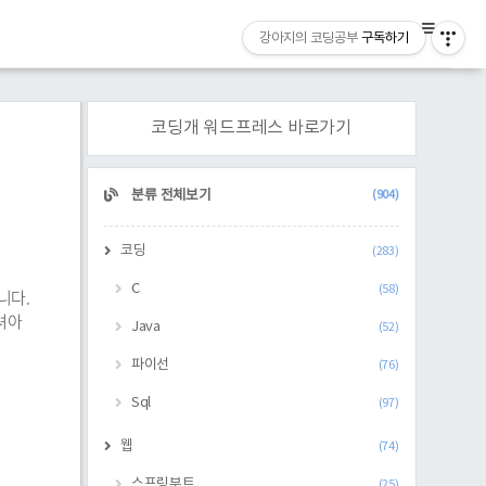
강아지의 코딩공부
구독하기
코딩개 워드프레스 바로가기
CATEGORY
분류 전체보기
(904)
코딩
(283)
C
(58)
겁니다.
주셔아
Java
(52)
파이선
(76)
Sql
(97)
웹
(74)
스프링부트
(25)