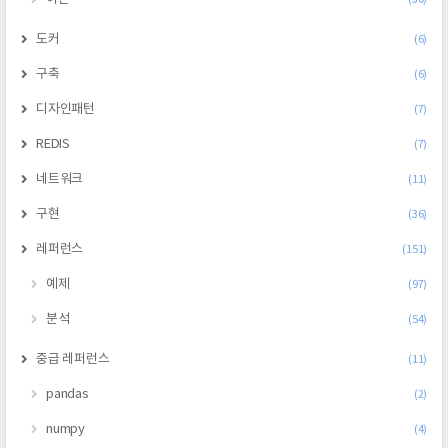
도커
(6)
구축
(6)
디자인패턴
(7)
REDIS
(7)
네트워크
(11)
구현
(36)
레퍼런스
(151)
예제
(97)
분석
(54)
중급 레퍼런스
(11)
pandas
(2)
numpy
(4)